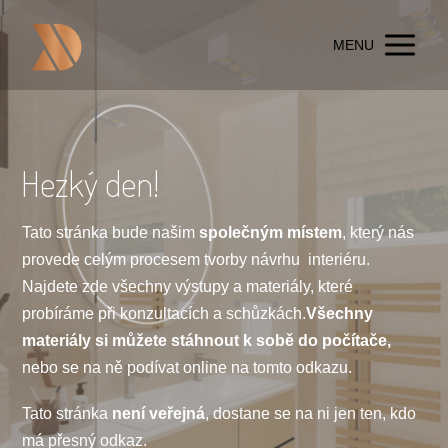
MENU
Hezký den!
Tato stránka bude našim
společným místem
, který nás
provede celým procesem tvorby návrhu interiéru.
Najdete zde všechny výstupy a materiály, které
probíráme při konzultacích a schůzkách.
Všechny
materiály si můžete stáhnout k sobě do počítače,
nebo se na ně podívat online na tomto odkazu.
Tato stránka
není veřejná
, dostane se na ni jen ten, kdo
má přesný odkaz.