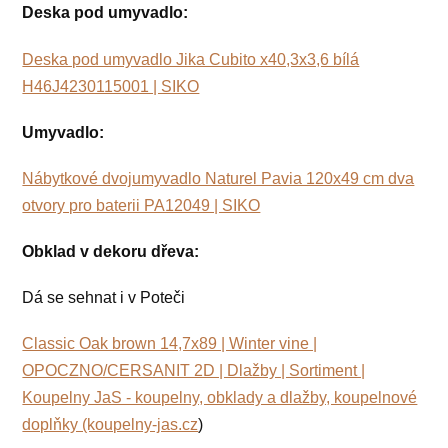
Deska pod umyvadlo:
Deska pod umyvadlo Jika Cubito x40,3x3,6 bílá
H46J4230115001 | SIKO
Umyvadlo:
Nábytkové dvojumyvadlo Naturel Pavia 120x49 cm dva
otvory pro baterii PA12049 | SIKO
Obklad v dekoru dřeva:
Dá se sehnat i v Poteči
Classic Oak brown 14,7x89 | Winter vine |
OPOCZNO/CERSANIT 2D | Dlažby | Sortiment |
Koupelny JaS - koupelny, obklady a dlažby, koupelnové
doplňky (koupelny-jas.cz
)